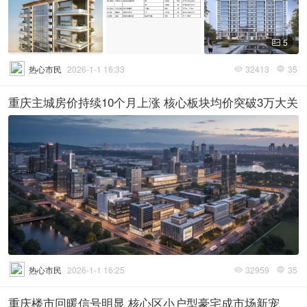
5

热心市民
2026-1-1 16:33
32413
35


重庆主城房价持续10个月上涨 核心板块均价突破3万大关
热心市民
2026-1-1 16:25
32959
35


重庆楼市回暖信号明显 核心区小户型豪宅成市场新宠