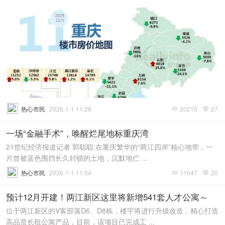
热心市民
2026-1-1 11:28
20215
27


一场“金融手术”，唤醒烂尾地标重庆湾
21世纪经济报道记者 郭聪聪 在重庆繁华的“两江四岸”核心地带，一
片曾被蓝色围挡长久封锁的土地，沉默地伫 ...
热心市民
2026-1-1 11:04
11647
20


预计12月开建！两江新区这里将新增541套人才公寓～
位于两江新区的V客部落D6、D8栋，楼宇将进行升级改造，精心打造
高品质长租公寓产品，目前，该项目已完成工 ...