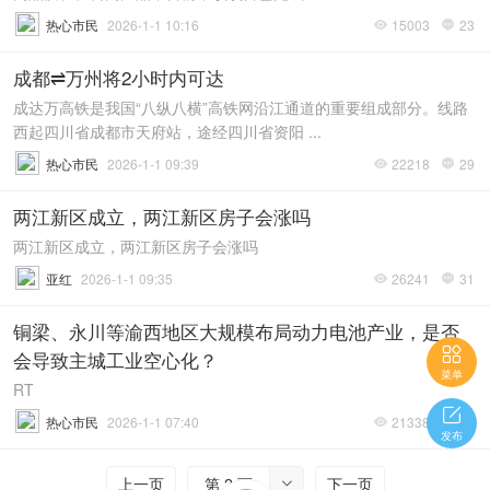
热心市民
2026-1-1 10:16
15003
23


成都⇌万州将2小时内可达
成达万高铁是我国“八纵八横”高铁网沿江通道的重要组成部分。线路
西起四川省成都市天府站，途经四川省资阳 ...
热心市民
2026-1-1 09:39
22218
29


两江新区成立，两江新区房子会涨吗
两江新区成立，两江新区房子会涨吗
亚红
2026-1-1 09:35
26241
31


铜梁、永川等渝西地区大规模布局动力电池产业，是否

会导致主城工业空心化？
菜单
RT

热心市民
2026-1-1 07:40
21338
28


发布
上一页
第 2 页
下一页
