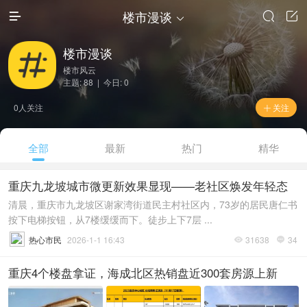
楼市漫谈




楼市漫谈
楼市风云
主题: 88 | 今日: 0
0人关注
关注

全部
最新
热门
精华
重庆九龙坡城市微更新效果显现——老社区焕发年轻态
清晨，重庆市九龙坡区谢家湾街道民主村社区内，73岁的居民唐仁书
按下电梯按钮，从7楼缓缓而下。徒步上下7层 ...
热心市民
2026-1-1 16:43
31638
34


重庆4个楼盘拿证，海成北区热销盘近300套房源上新