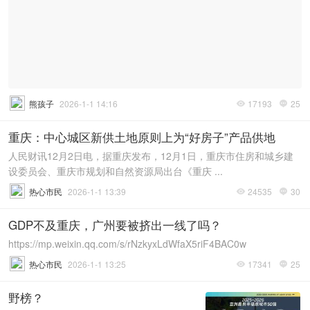
熊孩子
2026-1-1 14:16
17193
25


重庆：中心城区新供土地原则上为“好房子”产品供地
人民财讯12月2日电，据重庆发布，12月1日，重庆市住房和城乡建
设委员会、重庆市规划和自然资源局出台《重庆 ...
热心市民
2026-1-1 13:39
24535
30


GDP不及重庆，广州要被挤出一线了吗？
https://mp.weixin.qq.com/s/rNzkyxLdWfaX5riF4BAC0w
热心市民
2026-1-1 13:25
17341
25


野榜？