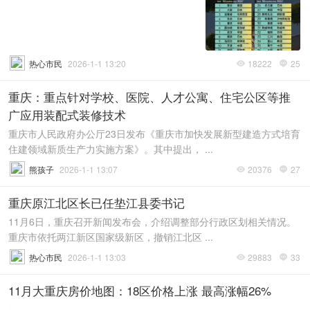
热心市民
2026-1-1 13:20
18222
25


重庆：重点针对学校、医院、人才公寓、住宅公区等推
广应用装配式装修技术
重庆市人民政府办公厅23日发布《重庆市加快发展新型建造方式培育
住建领域新质生产力实施方案》。其中提出， ...
熊孩子
2026-1-1 13:07
20376
27


重庆原江北区长已任垫江县委书记
11月6日，重庆召开新闻发布会，介绍调整部分行政区划相关情况。
重庆市依托两江新区国家级新区，撤销江北区 ...
热心市民
2026-1-1 13:03
29883
33


11月大重庆房价地图：18区价格上涨 最高涨幅26%