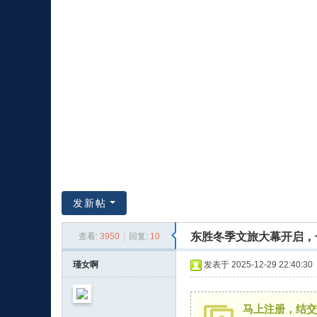
重
发新帖
东胜冬季文旅大幕开启，
查看:
3950
|
回复:
10
庆
瑾女啊
发表于 2025-12-29 22:40:30
马上注册，结交