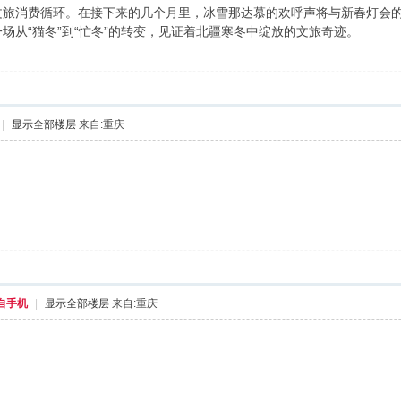
文旅消费循环。在接下来的几个月里，冰雪那达慕的欢呼声将与新春灯会
场从“猫冬”到“忙冬”的转变，见证着北疆寒冬中绽放的文旅奇迹。
|
显示全部楼层
来自:重庆
自手机
|
显示全部楼层
来自:重庆