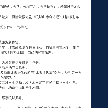
的活动，大伙儿都挺开心，办得特别好，希望以后多多
魅力，而情景微短剧《暖城印巷奇遇记》则彻底打破
受东胜冬日的温暖。
域旅游新体验。
华、冰雪那达慕等特色活动，构建集滑雪娱乐、趣味
的游客都能找到属于自己的冰雪乐趣。
，为游客提供多维康养体验。
造浓厚的节日氛围。
市冰雪文化旅游节’‘冰雪那达慕’‘欢乐过大年’等一系
的繁荣。”
高雅文化活动，极大地丰富了市民的精神文化生活。
活动，构建全域消费生态圈。
中尽享暖城风味。