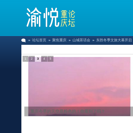
论坛首页
聚焦重庆
山城茶话会
东胜冬季文旅大幕开启，
大图浏览
1
2
3
4
5
渝
»
›
›
›
平均滑入时间8.39分钟！重庆江北国际机场地
悦