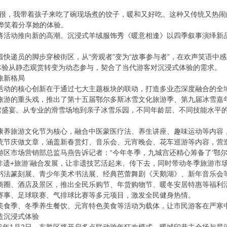
，我带着孩子来吃了碗现场煮的饺子，暖和又好吃。这种又传统又热闹
桦笑着分享她的体验。
动推向新的高潮。沉浸式羊绒服饰秀《暖意相逢》以四季叙事演绎新品
递员的脚步穿梭街区，从“旁观者”变为“故事参与者”，在欢声笑语中感
体验从静态观赏转变为动态参与，契合了当代游客对沉浸式体验的需求。
旅新格局
的核心创新在于通过七大主题板块的联动，打造多业态深度融合的全
的重头戏，推出了第十五届鄂尔多斯冰雪文化旅游季、第九届冰雪嘉年
雪盛宴。从专业的滑雪场地到亲子冰雪乐园，不同年龄层、不同技能水平
旅游文化节为核心，融合中医蒙医疗法、养生讲座、趣味运动等内容
庆做文章，涵盖新春赏灯、音乐会、元宵晚会、花车巡游等内容，营
场营销部总监马燕告诉记者：“今年冬季，九城宫还精心筹备了‘鄂尔多斯
非遗+旅游’融合发展，让非遗技艺活起来、传下去，同时带动冬季旅游市场
篆刻展、青少年美术书法展、经典芭蕾舞剧《天鹅湖》、新年音乐会等
、酒店及景区，推出全民乐购节、年货购物节、暖冬安居特惠等福利
、足球联赛、气排球比赛等多元项目，激发全民健身热情。
季、冬季养生餐饮、元宵特色美食等活动为载体，让市民游客在严寒
沉浸式体验