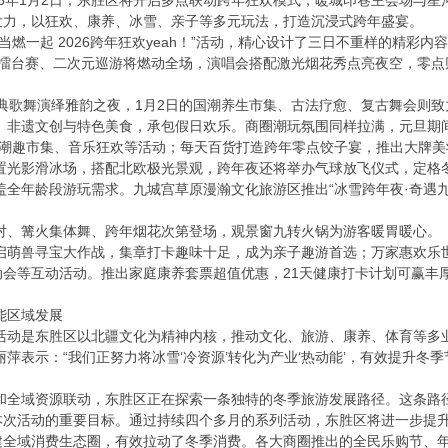
26年1月2日，东胜区将开启多点联动跨年狂欢模式，暖城印巷主会场与星河c
发力，以狂欢、康养、冰雪、亲子等多元玩法，打造沉浸式跨年盛宴。
一起 2026跨年狂欢yeah！”活动，精心设计了三日不重样的精彩内
擂台赛、二次元巡游将燃动全场，演唱会搭配激光烟花秀点亮夜空，零点
歌舞演绎雅韵之夜，1月2日的国潮养生市集、古法疗愈、复古舞会则致
遗文创与特色美食，承包假日欢乐。商圈潮玩氛围同样拉满，元旦期
费蛋糕、潮趣市集、音乐狂欢等活动；每天百货打造跨年零点饺子宴，推出大牌
影滑冰场，搭配北欧极光景观，跨年夜还将举办气球放飞仪式，定格
年龄段游玩需求。九城宫草原漫瀚文化旅游区推出“冰雪跨年夜·奇遇九
篝火集体舞、跨年烟花次第登场，观景窗九转火锅为游客暖胃暖心。
兽寻宝大作战，集章打卡趣味十足，成为亲子趣游首选；万家惠欢乐世
动会等互动活动。推出家庭康养套票超值优惠，21天健康打卡计划可赢丰
区域发展
是东胜区以北疆文化为精神内核，推动文化、旅游、康养、体育等多
示：“我们正努力将冰雪‘冷资源’转化为产业‘热动能’，有效提升冬季
域资源联动，东胜区正在探索一条独特的冬季旅游发展路径。这条路径
本次活动的重要目标。通过持续四个多月的系列活动，东胜区将进一步提
建全域消费生态圈，有效拉动了冬季消费。各大商圈推出的全民乐购节、