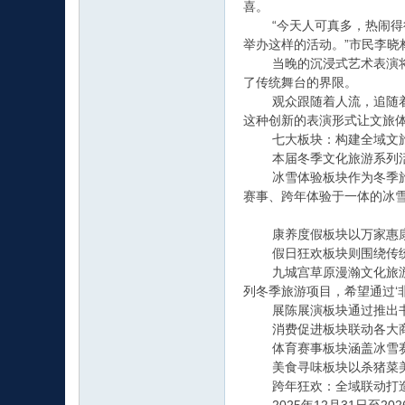
喜。
“今天人可真多，热闹得很
举办这样的活动。”市民李晓
当晚的沉浸式艺术表演将活
了传统舞台的界限。
观众跟随着人流，追随着快
这种创新的表演形式让文旅
七大板块：构建全域文
本届冬季文化旅游系列活动
冰雪体验板块作为冬季旅游
赛事、跨年体验于一体的冰
康养度假板块以万家惠康养
假日狂欢板块则围绕传统节
九城宫草原漫瀚文化旅游区市
列冬季旅游项目，希望通过‘
展陈展演板块通过推出书法
消费促进板块联动各大商圈
体育赛事板块涵盖冰雪赛事
美食寻味板块以杀猪菜美食
跨年狂欢：全域联动打造