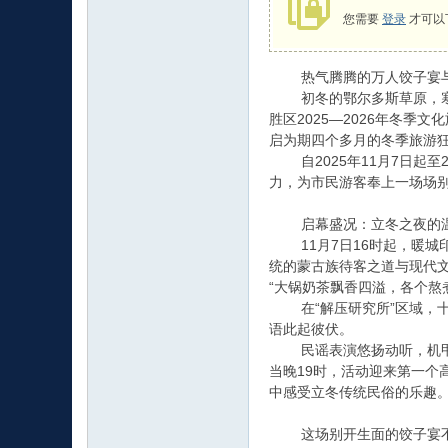
您需要
登录
才可以
热气腾腾的万人饺子宴与绚
初冬的鄂尔多斯草原，寒风料
胜区2025—2026年冬
论
启为期四个多月的冬季旅游
自2025年11月7日起至
力，为市民游客奉上一场场
启幕盛况：立冬之夜的
11月7日16时起，暖城
统的蒙古族待客之道与现代
“大锅奶茶飘香四溢，各个熬
在“解压研究所”区域，十
坛
语此起彼伏。
民谣表演悠扬动听，机甲展
当晚19时，活动迎来第一个
中感受立冬传统民俗的乐趣
这场别开生面的饺子宴不仅