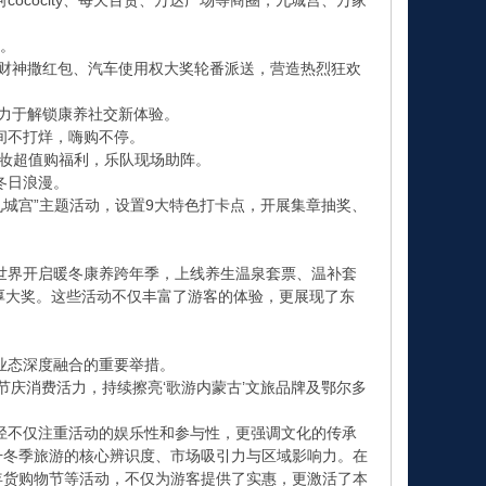
ococity、每天百货、万达广场等商圈，九城宫、万家
容。
财神撒红包、汽车使用权大奖轮番派送，营造热烈狂欢
力于解锁康养社交新体验。
间不打烊，嗨购不停。
美妆超值购福利，乐队现场助阵。
冬日浪漫。
城宫”主题活动，设置9大特色打卡点，开展集章抽奖、
界开启暖冬康养跨年季，上线养生温泉套票、温补套
厚大奖。这些活动不仅丰富了游客的体验，更展现了东
业态深度融合的重要举措。
节庆消费活力，持续擦亮‘歌游内蒙古’文旅品牌及鄂尔多
不仅注重活动的娱乐性和参与性，更强调文化的传承
升冬季旅游的核心辨识度、市场吸引力与区域影响力。在
年货购物节等活动，不仅为游客提供了实惠，更激活了本