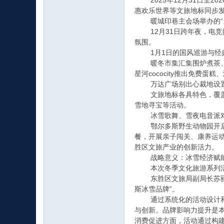
2025年12月31日至20
惠欢乐世界等文旅地标同步
暖城印巷主会场举办的“当燃
12月31日跨年夜，电竞
氛围。
1月1日的国风巡游与经典
暖冬市集汇集围炉煮茶、非
星河cococity推出免
万达广场别出心裁地设置光
文旅地标各具特色，覆盖全
雪地寻宝等活动。
冰雪歌舞、雪夜电音派对、
鄂尔多斯野生动物园开启萌
餐，开展亲子闯关、康养运
胜区文旅产业的创新活力。
战略意义：冰雪经济赋能
本次冬季文化旅游系列活动
东胜区文旅局副局长苏丽萍表
斯冰雪品牌”。
通过系统化的活动设计和全
与创新。品牌影响力提升是
消费促进方面，活动通过构