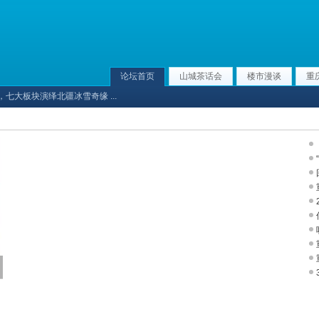
论坛首页
山城茶话会
楼市漫谈
重
七大板块演绎北疆冰雪奇缘 ...
今日头条