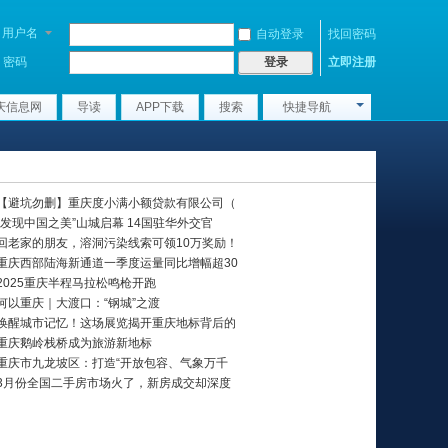
用户名
自动登录
找回密码
密码
立即注册
登录
庆信息网
导读
APP下载
搜索
快捷导航
最新动态
【避坑勿删】重庆度小满小额贷款有限公司（
“发现中国之美”山城启幕 14国驻华外交官
回老家的朋友，溶洞污染线索可领10万奖励！
重庆西部陆海新通道一季度运量同比增幅超30
2025重庆半程马拉松鸣枪开跑
何以重庆｜大渡口：“钢城”之渡
唤醒城市记忆！这场展览揭开重庆地标背后的
重庆鹅岭栈桥成为旅游新地标
重庆市九龙坡区：打造“开放包容、气象万千
3月份全国二手房市场火了，新房成交却深度