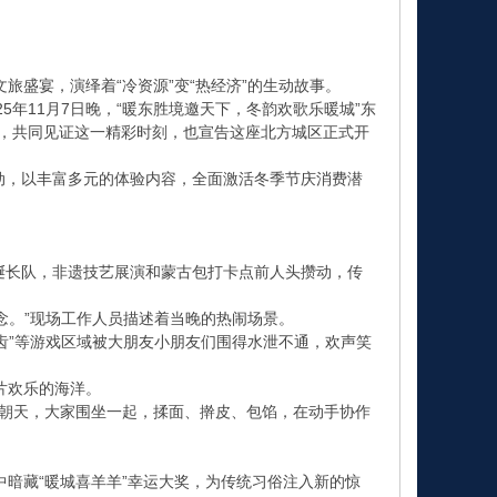
盛宴，演绎着“冷资源”变“热经济”的生动故事。
11月7日晚，“暖东胜境邀天下，冬韵欢歌乐暖城”东
场，共同见证这一精彩时刻，也宣告这座北方城区正式开
活动，以丰富多元的体验内容，全面激活冬季节庆消费潜
蜒长队，非遗技艺展演和蒙古包打卡点前人头攒动，传
念。”现场工作人员描述着当晚的热闹场景。
齿”等游戏区域被大朋友小朋友们围得水泄不通，欢声笑
片欢乐的海洋。
热火朝天，大家围坐一起，揉面、擀皮、包馅，在动手协作
藏“暖城喜羊羊”幸运大奖，为传统习俗注入新的惊