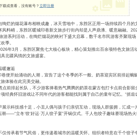
下载或查看，没有账号？
立即注册
烂的烟花瀑布相映成趣，冰天雪地中，东胜区正用一场持续四个月的文旅
峭，东胜区暖城印巷新文旅步行街内却是人声鼎沸、暖意融融。2025年
季文化旅游系列活动，在绚烂烟花的映衬下盛大启幕，数千名市民游客齐聚现
狂欢季。
2026年3月，东胜区聚焦七大核心板块，精心策划推出百余项特色文旅
别具北疆风情的文旅盛宴。
温暖邂逅
印巷便开始涌动的人潮，宣告了这个冬季的不一般。奶茶迎宾区前排起蜿
文旅体验在此完美交融。
煮点前排起长队，不少游客捧着热气腾腾的奶茶在蒙古包打卡点前合影留
项经典怀旧游戏让不同年代的游客都能找到属于自己的童年记忆。“抓齿
示科技感十足，小丑人偶与孩子们亲切互动，现场人群簇拥，汇成一
高潮——“立冬‘饺’好运·万人饺子宴”开锅仪式。千人包饺子趣味赛现场
。
传承着节气民俗，更传递着城市的温暖关怀。组织者特意在千个饺子中暗