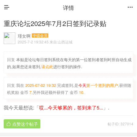
详情


重庆论坛2025年7月2日签到记录贴
瑾女啊
中级会员
2025-7-2 19:32:45
来自:山西运城
回复
本贴是论坛每日签到系统在每天的第一位签到者签到时所自动生成
的,如果您还未签到,
请点此
进行签到的操作.
回复
我在
2025-07-02 19:32
完成签到,是
今天
第一个签到的用户
,获得随
机奖励
金币
7
,另外我还额外获得了
金币
10
.
我今天最想说:「
哎...今天够累的，签到来了5...
」.
点赞这个帖子
帖子ID: 327014
