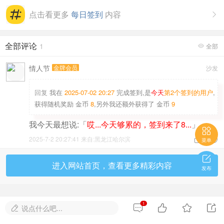
点击看更多
每日签到
内容

全部评论
1
全部

情人节
金牌会员
沙发
回复
我在
2025-07-02 20:27
完成签到,是
今天
第2个签到的用户
,
获得随机奖励
金币
8
,另外我还额外获得了
金币
9
我今天最想说:「
哎...今天够累的，签到来了8...
」.

2025-7-2 20:27:41


来自:黑龙江哈尔滨
菜单

进入网站首页，查看更多精彩内容
发布
1




说点什么吧...
