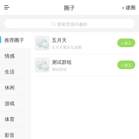
圈子
+ 建圈

搜索您感兴趣的

推荐圈子
五月天
+ 加入
五月天重庆五迷圈
情感
测试群组
+ 加入
测试群组
生活
休闲
游戏
体育
影音