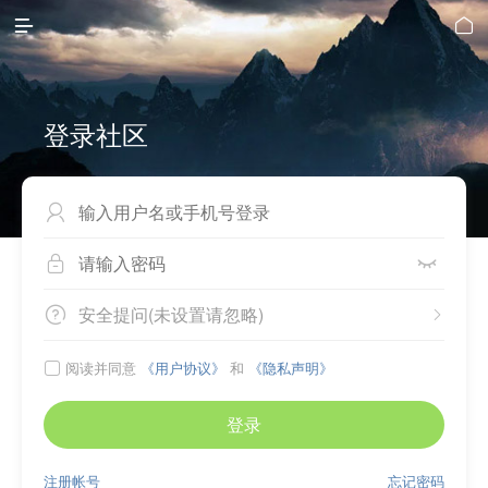


登录社区



安全提问(未设置请忽略)


阅读并同意
《用户协议》
和
《隐私声明》

登录
注册帐号
忘记密码